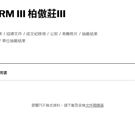
RM III 柏傲莊III
排
/
招標文件
/
成交紀錄冊
/
公契
/
鳥瞰照片
/
抽籤結果
/
車位抽籤結果
說明書
瀏覽PDF格式資料，請下載及安裝
文件閱讀器