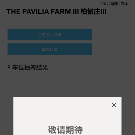
|
|
ENG
繁體
简体
THE PAVILIA FARM III 柏傲庄III
车位抽签结果
敬请期待